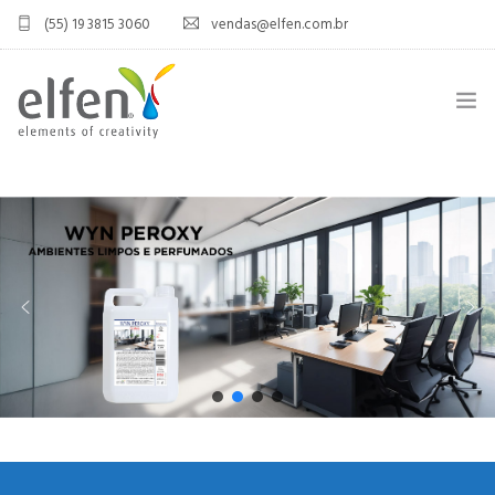
(55) 19 3815 3060
vendas@elfen.com.br
HOME
QUEM SOMOS
JOINT VENTURE
ÁREA DO DISTRIBUIDOR
PRODUTOS
CONTATO