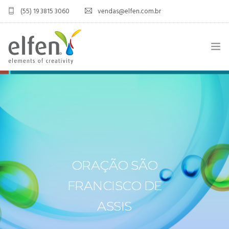
(55) 19 3815 3060
vendas@elfen.com.br
HOME
QUEM SOMOS
JOINT VENTURE
ÁREA DO DISTRIBUIDOR
ORAÇÃO SÃO
PRODUTOS
FRANCISCO DE
CONTATO
ASSIS