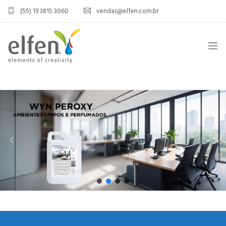
(55) 19 3815 3060
vendas@elfen.com.br
HOME
QUEM SOMOS
JOINT VENTURE
ÁREA DO DISTRIBUIDOR
PRODUTOS
CONTATO