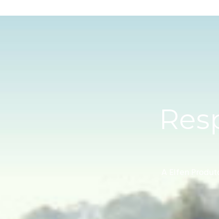
Resp
A Elfen Produt