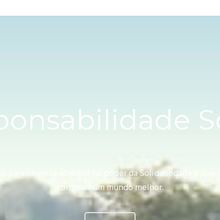
onsabilidade S
os para limpeza acredita no poder da Solidariedade e que
construir um mundo melhor.