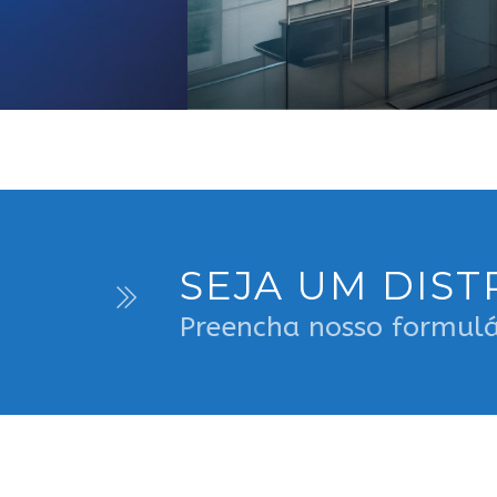
SEJA UM DIST
Preencha nosso formulá