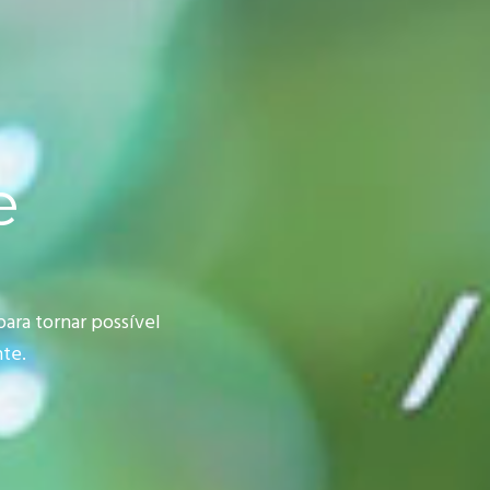
e
ara tornar possível
te.