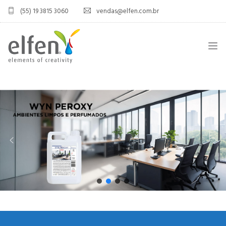
(55) 19 3815 3060
vendas@elfen.com.br
HOME
QUEM SOMOS
JOINT VENTURE
ÁREA DO DISTRIBUIDOR
PRODUTOS
CONTATO