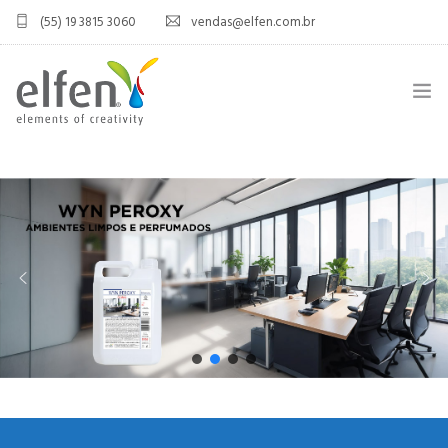
(55) 19 3815 3060
vendas@elfen.com.br
HOME
QUEM SOMOS
JOINT VENTURE
ÁREA DO DISTRIBUIDOR
PRODUTOS
CONTATO