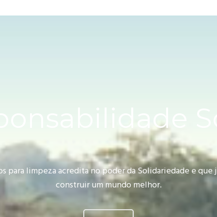
onsabilidade S
os para limpeza acredita no poder da Solidariedade e que
construir um mundo melhor.