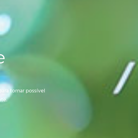
e
ara tornar possível
te.