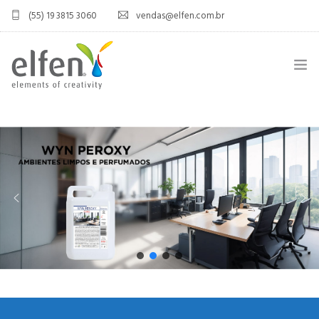
(55) 19 3815 3060
vendas@elfen.com.br
HOME
QUEM SOMOS
JOINT VENTURE
ÁREA DO DISTRIBUIDOR
PRODUTOS
CONTATO