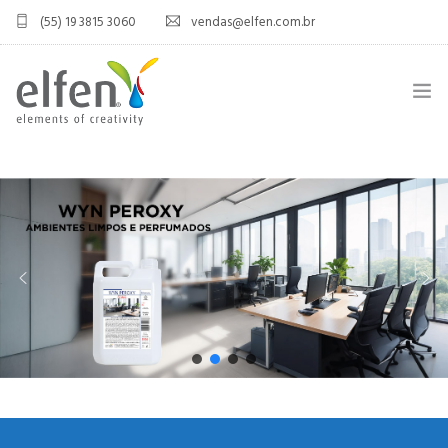
(55) 19 3815 3060
vendas@elfen.com.br
HOME
QUEM SOMOS
JOINT VENTURE
ÁREA DO DISTRIBUIDOR
PRODUTOS
CONTATO