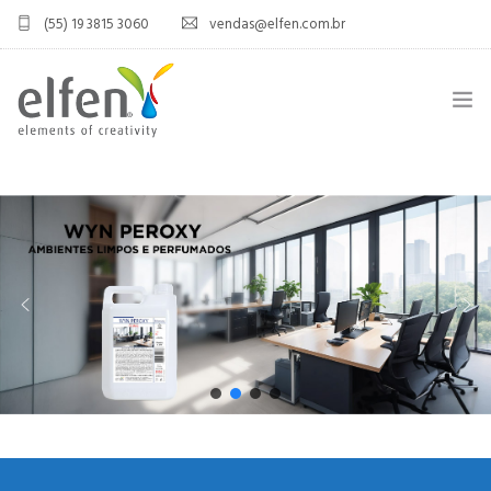
(55) 19 3815 3060
vendas@elfen.com.br
HOME
QUEM SOMOS
JOINT VENTURE
ÁREA DO DISTRIBUIDOR
PRODUTOS
CONTATO