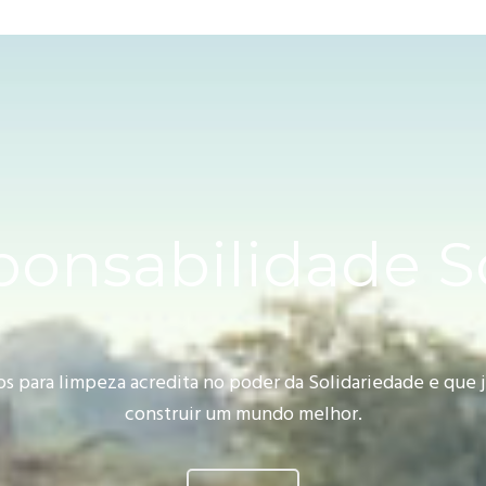
onsabilidade S
os para limpeza acredita no poder da Solidariedade e que
construir um mundo melhor.