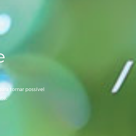
e
ara tornar possível
te.