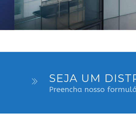
SEJA UM DIST
Preencha nosso formulá