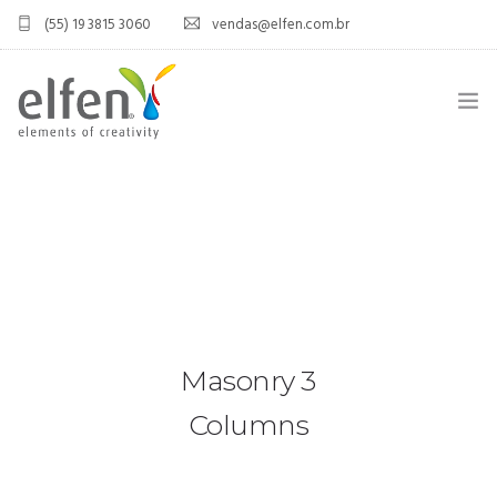
(55) 19 3815 3060
vendas@elfen.com.br
HOME
QUEM SOMOS
JOINT VENTURE
ÁREA DO DISTRIBUIDOR
Masonry 3
PRODUTOS
Columns
CONTATO