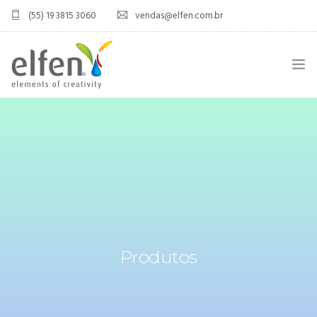
(55) 19 3815 3060
vendas@elfen.com.br
HOME
QUEM SOMOS
JOINT VENTURE
ÁREA DO DISTRIBUIDOR
PRODUTOS
Produtos
CONTATO