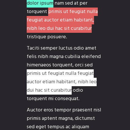
dolor ipsum
nam sed at per
torquent
primis ut feugiat nulla
feugiat auctor etiam habitant,
nibh leo dui hac sit curabitur
tristique posuere.
Taciti semper luctus odio amet
felis nibh magna cubilia eleifend
himenaeos torquent, orci sed
primis ut feugiat nulla feugiat
auctor etiam habitant, nibh leo
dui hac sit curabitur
odio
torquent mi consequat.
Auctor eros tempor praesent nisl
primis aptent magna, dictumst
sed eget tempus ac aliquam