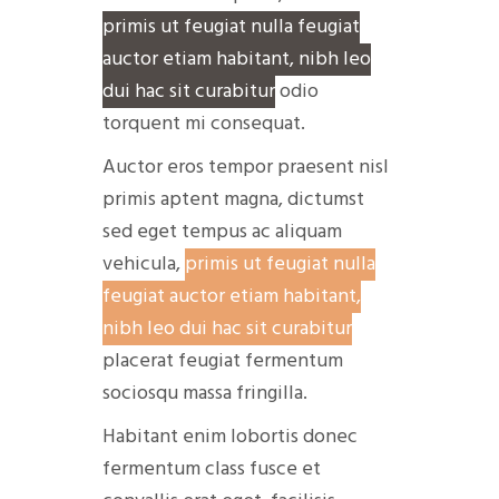
primis ut feugiat nulla feugiat
auctor etiam habitant, nibh leo
dui hac sit curabitur
odio
torquent mi consequat.
Auctor eros tempor praesent nisl
primis aptent magna, dictumst
sed eget tempus ac aliquam
vehicula,
primis ut feugiat nulla
feugiat auctor etiam habitant,
nibh leo dui hac sit curabitur
placerat feugiat fermentum
sociosqu massa fringilla.
Habitant enim lobortis donec
fermentum class fusce et