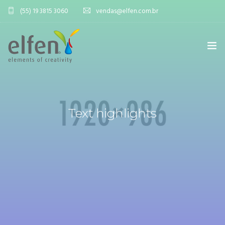
(55) 19 3815 3060
vendas@elfen.com.br
HOME
QUEM SOMOS
Text highlights
JOINT VENTURE
ÁREA DO DISTRIBUIDOR
PRODUTOS
CONTATO