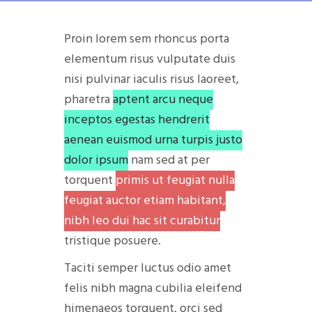
Proin lorem sem rhoncus porta
elementum risus vulputate duis
nisi pulvinar iaculis risus laoreet,
pharetra
aptent arcu neque
inceptos egestas hendrerit
aenean euismod urna turpis justo
dolor ipsum
nam sed at per
torquent
primis ut feugiat nulla
feugiat auctor etiam habitant,
nibh leo dui hac sit curabitur
tristique posuere.
Taciti semper luctus odio amet
felis nibh magna cubilia eleifend
himenaeos torquent, orci sed