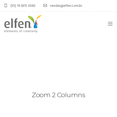
(55) 19 3815 3060
vendas@elfen.com.br
HOME
QUEM SOMOS
JOINT VENTURE
ÁREA DO DISTRIBUIDOR
PRODUTOS
Zoom 2 Columns
CONTATO