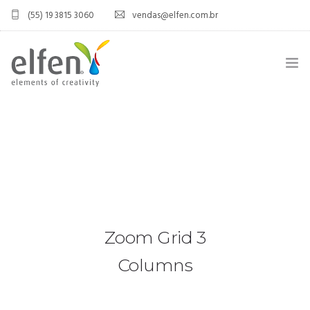
(55) 19 3815 3060
vendas@elfen.com.br
HOME
QUEM SOMOS
JOINT VENTURE
ÁREA DO DISTRIBUIDOR
Zoom Grid 3
PRODUTOS
Columns
CONTATO