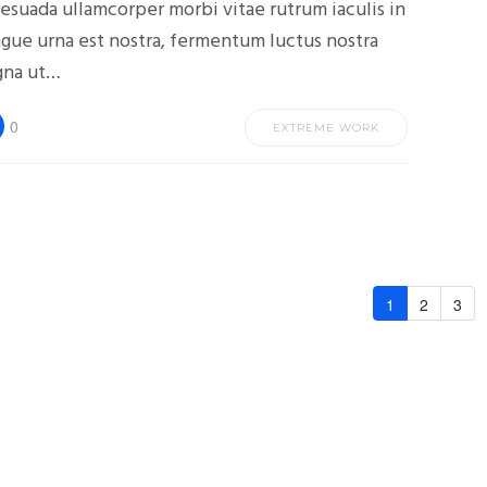
esuada ullamcorper morbi vitae rutrum iaculis in
gue urna est nostra, fermentum luctus nostra
na ut…
0
EXTREME WORK
1
2
3