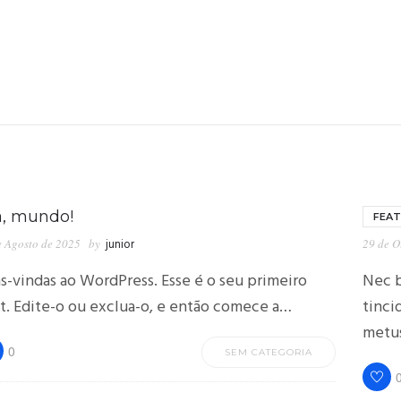
á, mundo!
FEA
e Agosto de 2025
by
junior
29 de O
s-vindas ao WordPress. Esse é o seu primeiro
Nec b
t. Edite-o ou exclua-o, e então comece a…
tinci
metu
0
SEM CATEGORIA