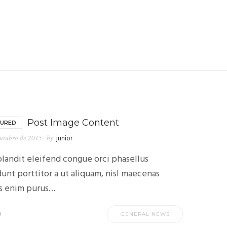
Post Image Content
TURED
utubro de 2015
by
junior
landit eleifend congue orci phasellus
dunt porttitor a ut aliquam, nisl maecenas
s enim purus…
0
GENERAL NEWS