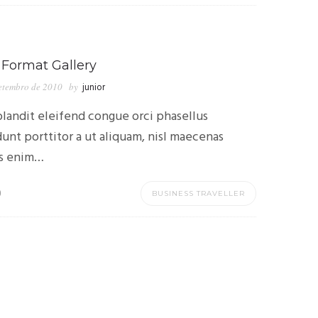
 Format Gallery
etembro de 2010
by
junior
landit eleifend congue orci phasellus
dunt porttitor a ut aliquam, nisl maecenas
s enim…
0
BUSINESS TRAVELLER