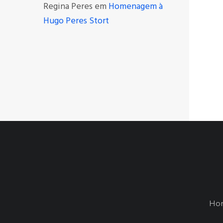
Regina Peres
em
Homenagem à
Hugo Peres Stort
Hor