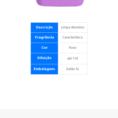
Descrição
Limpa Alumínio
Fragrância
Característico
Cor
Roxo
Diluição
até 1:10
Embalagens
Galão 5L
D
FOOD
100
DNC 30