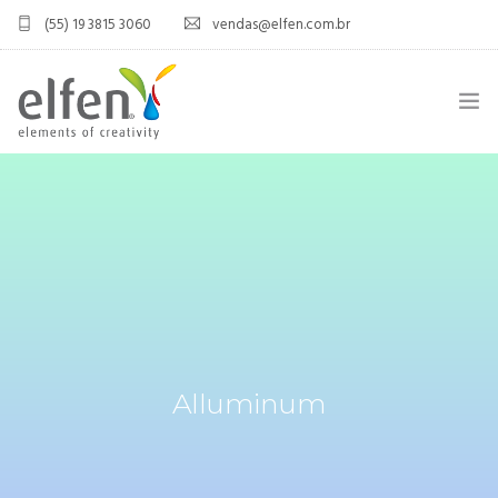
(55) 19 3815 3060
vendas@elfen.com.br
HOME
QUEM SOMOS
JOINT VENTURE
ÁREA DO DISTRIBUIDOR
PRODUTOS
Alluminum
CONTATO