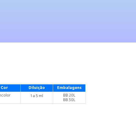
Cor
Diluição
Embalagens
ncolor
BB 20L
1 a 5 ml
BB 50L