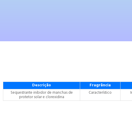
Fragrância
Descrição
Sequestrante inibidor de manchas de
Característico
I
protetor solar e clorexidina