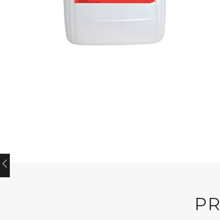
LAUNDRY
LAUNDRY
POWER
Bisoft Perla
EXTRACT
P