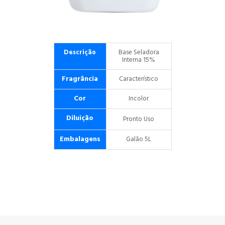
Descrição
Base Seladora
Interna 15%
Fragrância
Característico
Cor
Incolor
Diluição
Pronto Uso
Embalagens
Galão 5L
FL
FLOOR CARE
Rem
Out Base
CARE