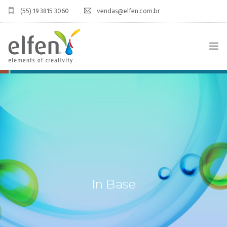
(55) 19 3815 3060
vendas@elfen.com.br
HOME
QUEM SOMOS
JOINT VENTURE
ÁREA DO DISTRIBUIDOR
PRODUTOS
In Base
CONTATO