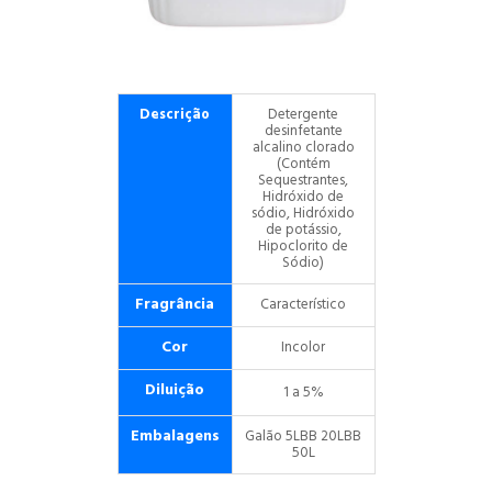
Descrição
Detergente
desinfetante
alcalino clorado
(Contém
Sequestrantes,
Hidróxido de
sódio, Hidróxido
de potássio,
Hipoclorito de
Sódio)
Fragrância
Característico
Cor
Incolor
Diluição
1 a 5%
Embalagens
Galão 5L
BB 20L
BB
50L