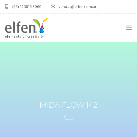
(55) 19 3815 3060
vendas@elfen.com.br
HOME
QUEM SOMOS
JOINT VENTURE
ÁREA DO DISTRIBUIDOR
MIDA FLOW 142
PRODUTOS
CL
CONTATO