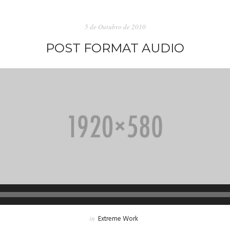
5 de Outubro de 2010
POST FORMAT AUDIO
Reprodutor
de
in
Extreme Work
áudio