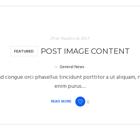
29 de Outubro de 2015
POST IMAGE CONTENT
FEATURED
in
General News
d congue orci phasellus tincidunt porttitor a ut aliquam,
enim purus…
READ MORE
0