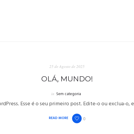
25 de Agosto de 2025
OLÁ, MUNDO!
in
Sem categoria
rdPress. Esse é o seu primeiro post. Edite-o ou exclua-o,
READ MORE
0