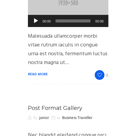
Reprodutor
00:00
00:00
de
Malesuada ullamcorper morbi
áudio
vitae rutrum iaculis in congue
urna est nostra, fermentum luctus
nostra magna ut…
READ MORE
0
Post Format Gallery
by
junior
in
Business Traveller
Nec blandit eleifend congue orci