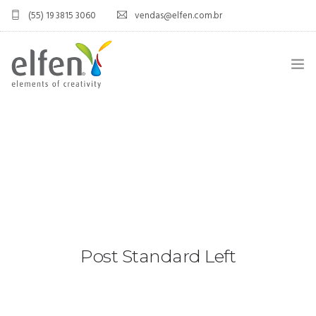
(55) 19 3815 3060
vendas@elfen.com.br
HOME
QUEM SOMOS
JOINT VENTURE
ÁREA DO DISTRIBUIDOR
PRODUTOS
Post Standard Left
CONTATO