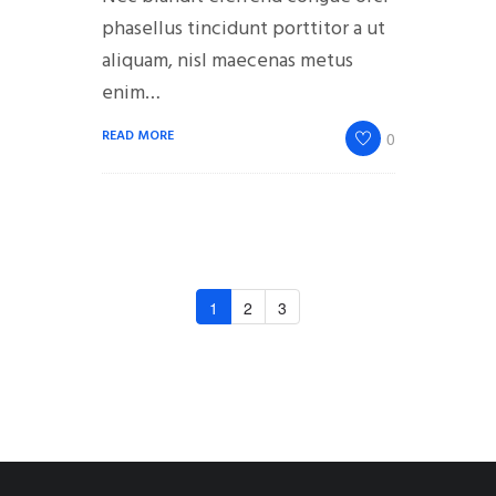
phasellus tincidunt porttitor a ut
aliquam, nisl maecenas metus
enim…
READ MORE
0
1
2
3