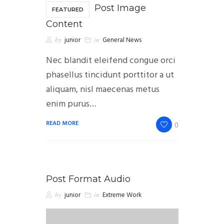
Post Image
FEATURED
Content
by
junior
in
General News
Nec blandit eleifend congue orci
phasellus tincidunt porttitor a ut
aliquam, nisl maecenas metus
enim purus…
READ MORE
0
Post Format Audio
by
junior
in
Extreme Work