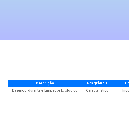
Fragrância
C
Descrição
Desengordurante e Limpador Ecológico
Característico
Inc