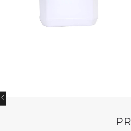
GREEN'R
GREEN'R
Green’r H-Dish
Green’r
Ultra
Degrease
P