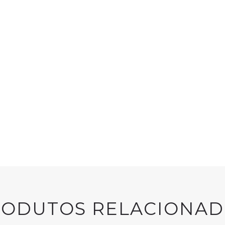
GREEN'R
Green’r Multi
r
RODUTOS RELACIONAD