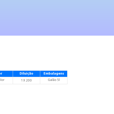
or
Diluição
Embalagens
olor
Galão 5l
1 X 200