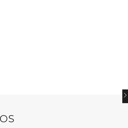
GREEN'R
GREEN'R
Green’r Lufractif
Green’r Indus
Ultra
OS