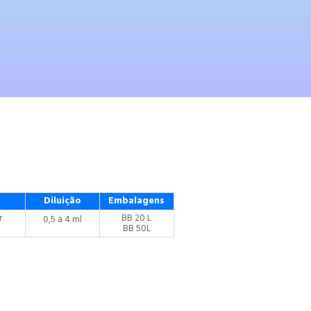
Diluição
Embalagens
r
BB 20 L
0,5 a 4 ml
BB 50L