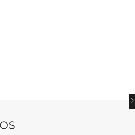
GREEN'R
een’r Lufractif
GREEN'R
Ultra
OS
Green’r Power