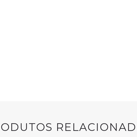
GREEN'R
Gr
ti
Green’r Indus
RODUTOS RELACIONAD