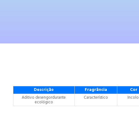
Fragrância
Cor
Descrição
Aditivo desengordurante
Característico
Incolo
ecológico