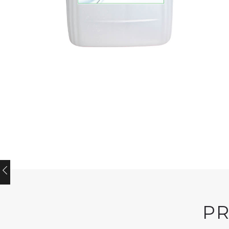
GREEN'R
GREEN'R
Green’r
Green’r Mul
Degreaser
P