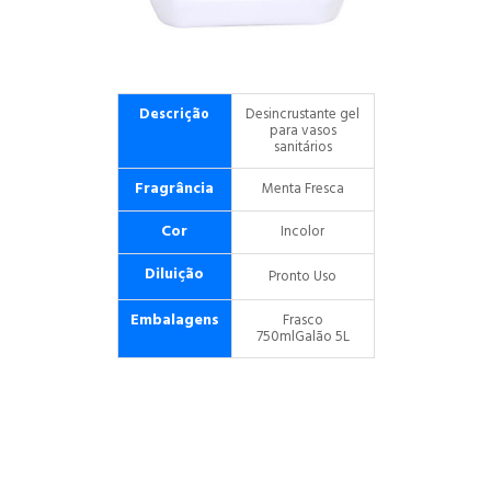
Descrição
Desincrustante gel
para vasos
sanitários
Fragrância
Menta Fresca
Cor
Incolor
Diluição
Pronto Uso
Embalagens
Frasco
750ml
Galão 5L
N'R
GREEN'R
 Ultra