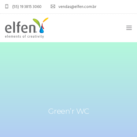
(55) 19 3815 3060
vendas@elfen.com.br
HOME
QUEM SOMOS
JOINT VENTURE
ÁREA DO DISTRIBUIDOR
PRODUTOS
Green’r WC
CONTATO